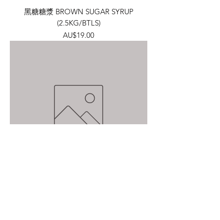
黑糖糖漿 BROWN SUGAR SYRUP
(2.5KG/BTLS)
價格
AU$19.00
仙草汁罐頭 GRASS JELLY
JUICE(3KG/BTL)
價格
AU$20.00