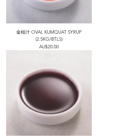
金桔汁 OVAL KUMQUAT SYRUP
(2.5KG/BTLS)
價格
AU$20.00