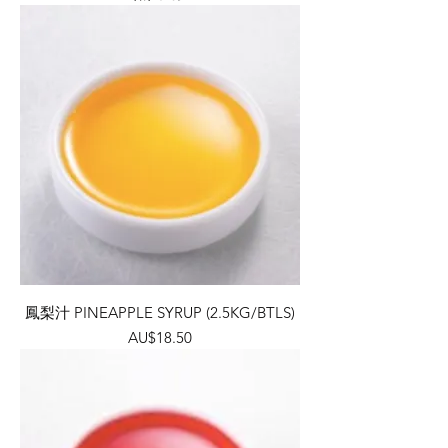
鳳梨汁 PINEAPPLE SYRUP (2.5KG/BTLS)
價格
AU$18.50