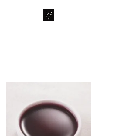
FORMOSA
The Bubble Tea Specialist from
Taiwan.