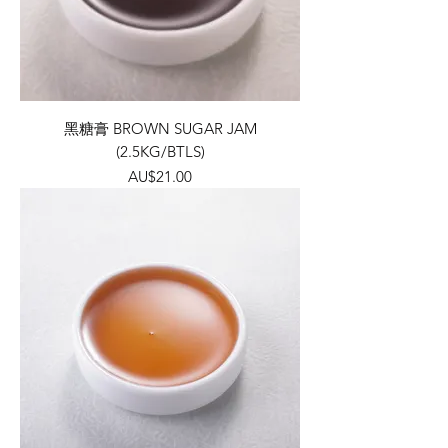
黑糖膏 BROWN SUGAR JAM
(2.5KG/BTLS)
價格
AU$21.00