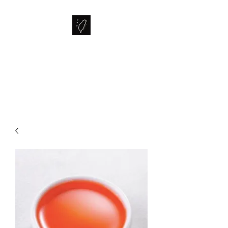
FORMOSA
The Bubble Tea Specialist from
Taiwan.