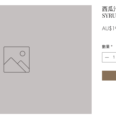
西瓜汁
SYRU
AU$1
數量
*