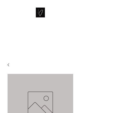
FORMOSA
The Bubble Tea Specialist from
Taiwan.